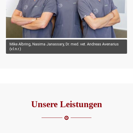
Mike Albring, Nasima Janassary, Dr. med. vet. Andreas Avenarius
(v.l.n.r.)
Unsere Leistungen