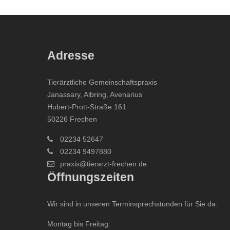
Adresse
Tierärztliche Gemeinschaftspraxis
Janassary, Albring, Avenarius
Hubert-Prott-Straße 161
50226 Frechen
02234 52647
02234 9497880
praxis@tierarzt-frechen.de
Öffnungszeiten
Wir sind in unseren Terminsprechstunden für Sie da.
Montag bis Freitag: