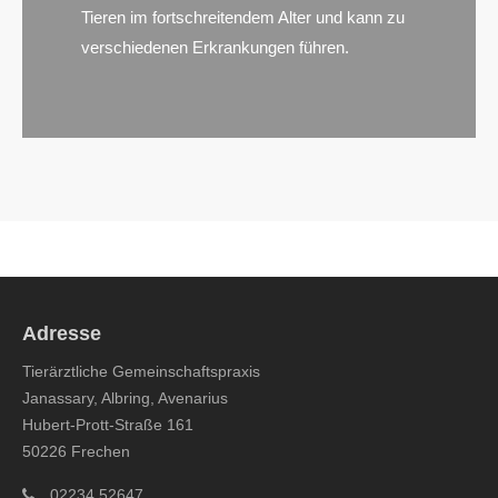
Tieren im fortschreitendem Alter und kann zu
verschiedenen Erkrankungen führen.
Adresse
Tierärztliche Gemeinschaftspraxis
Janassary, Albring, Avenarius
Hubert-Prott-Straße 161
50226 Frechen
02234 52647