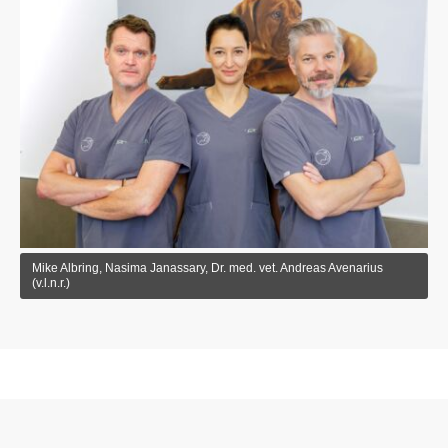
Mike Albring, Nasima Janassary, Dr. med. vet. Andreas Avenarius
(v.l.n.r.)