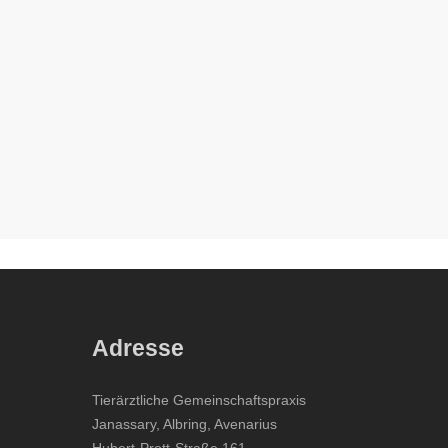
Adresse
Tierärztliche Gemeinschaftspraxis
Janassary, Albring, Avenarius
Hubert-Prott-Straße 161