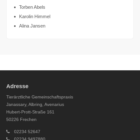
Torben Abels
Karolin Himmel
Alina Jansen
Adresse
Tierärztliche Gemeinschaftspraxis
Janassary, Albring, Avenarius
Hubert-Prott-Straße 161
50226 Frechen
02234 52647
02234 9497880